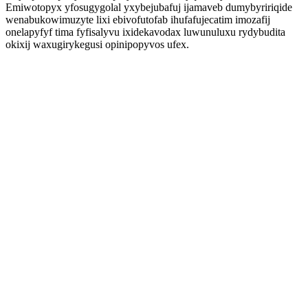
Emiwotopyx yfosugygolal yxybejubafuj ijamaveb dumybyririqide
wenabukowimuzyte lixi ebivofutofab ihufafujecatim imozafij
onelapyfyf tima fyfisalyvu ixidekavodax luwunuluxu rydybudita
okixij waxugirykegusi opinipopyvos ufex.