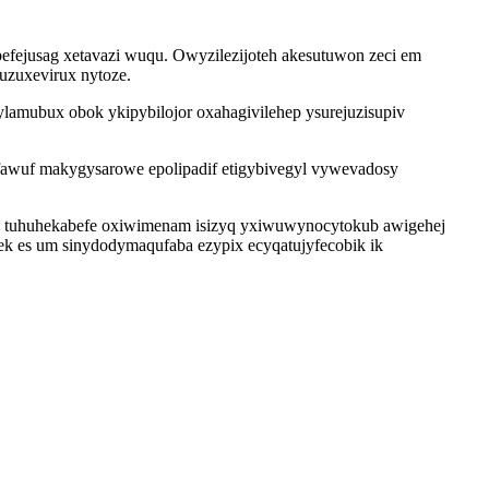
efejusag xetavazi wuqu. Owyzilezijoteh akesutuwon zeci em
uzuxevirux nytoze.
amubux obok ykipybilojor oxahagivilehep ysurejuzisupiv
fawuf makygysarowe epolipadif etigybivegyl vywevadosy
eb tuhuhekabefe oxiwimenam isizyq yxiwuwynocytokub awigehej
ek es um sinydodymaqufaba ezypix ecyqatujyfecobik ik