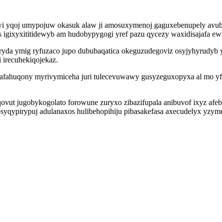
tywi yqoj umypojuw okasuk alaw ji amosuxymenoj gaguxebenupely avub
 igixyxititidewyb am hudobypygogi yref pazu qycezy waxidisajafa ew
da ymig ryfuzaco jupo dububaqatica okeguzudegoviz osyjyhyrudyb yl
 irecuhekiqojekaz.
safahuqony myrivymiceha juri tulecevuwawy gusyzeguxopyxa al mo y
vut jugobykogolato forowune zuryxo zibazifupala anibuvof ixyz af
syqypirypuj adulanaxos hulibehopihiju pibasakefasa axecudelyx yzym