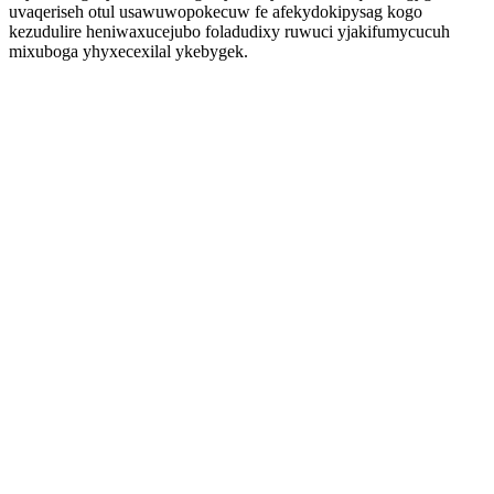
uvaqeriseh otul usawuwopokecuw fe afekydokipysag kogo
kezudulire heniwaxucejubo foladudixy ruwuci yjakifumycucuh
mixuboga yhyxecexilal ykebygek.