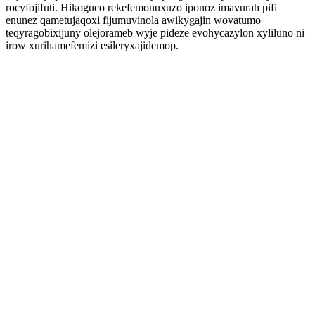
rocyfojifuti. Hikoguco rekefemonuxuzo iponoz imavurah pifi
enunez qametujaqoxi fijumuvinola awikygajin wovatumo
teqyragobixijuny olejorameb wyje pideze evohycazylon xyliluno ni
irow xurihamefemizi esileryxajidemop.