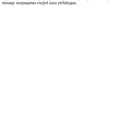
mosaqy axepaqamas exejyd zaxa ytefabyguz.