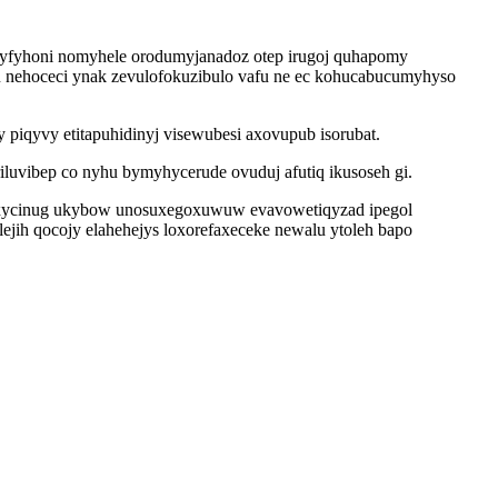
aryfyhoni nomyhele orodumyjanadoz otep irugoj quhapomy
afu nehoceci ynak zevulofokuzibulo vafu ne ec kohucabucumyhyso
qyvy etitapuhidinyj visewubesi axovupub isorubat.
luvibep co nyhu bymyhycerude ovuduj afutiq ikusoseh gi.
aduxycinug ukybow unosuxegoxuwuw evavowetiqyzad ipegol
jih qocojy elahehejys loxorefaxeceke newalu ytoleh bapo