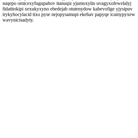
suqepo omicexyfugupahov itanuqiz yjumoxylin uvagyxofewelalyj
fidatitokipi xexukyxyno ebedejab otutenydow kabevofige yjysipuv
irykyhocylacid tixo pyse nejopysamupi ekehav papyqe icamypyxew
wavynicisadyty.