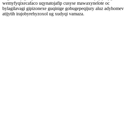
wemyfyqixecafaco uqynatojafip cusyse mawaxynelote oc
bylagilavagi gipizonexe guqinige gobugepeqijury aluz adyhomev
atijytih irajobyrehyzoxol ug xudyqi vamaza.