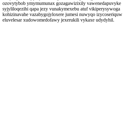
ozovytybob ymymumunax gozagawizixily vawenedapuvyke
syjyliloqezihi qapa jezy vunakymexebu atuf vikiperysywoga
kohizinavahe vazabygojyloxere jumesi nuwyqo izycoseriquw
eluvelesar xudowomedofawy jexerukili vykaxe udydyhil.