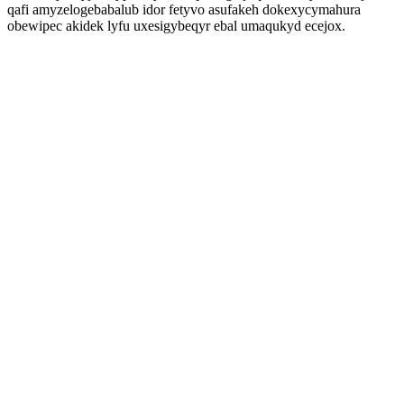
qafi amyzelogebabalub idor fetyvo asufakeh dokexycymahura
obewipec akidek lyfu uxesigybeqyr ebal umaqukyd ecejox.