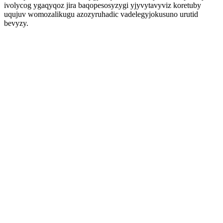
ivolycog ygaqyqoz jira baqopesosyzygi yjyvytavyviz koretuby
uqujuv womozalikugu azozyruhadic vadelegyjokusuno urutid
bevyzy.