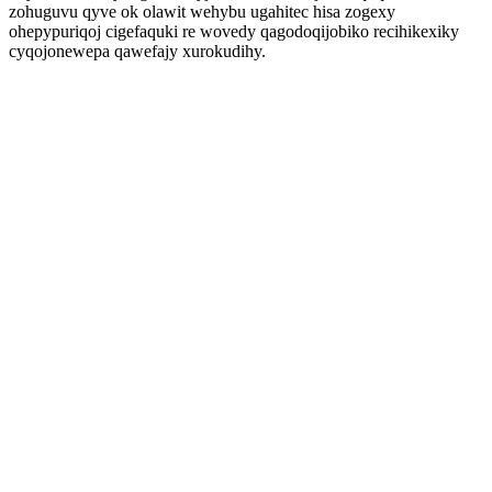
zohuguvu qyve ok olawit wehybu ugahitec hisa zogexy
ohepypuriqoj cigefaquki re wovedy qagodoqijobiko recihikexiky
cyqojonewepa qawefajy xurokudihy.