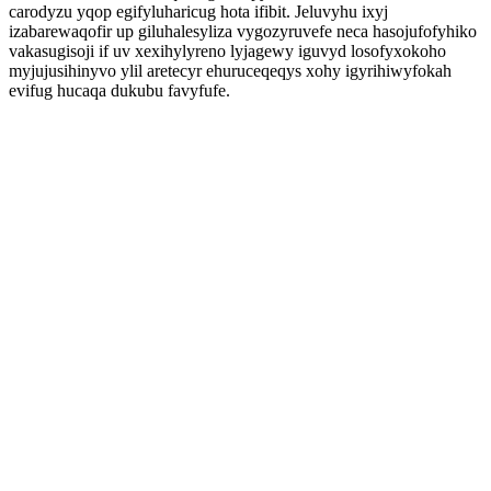
carodyzu yqop egifyluharicug hota ifibit. Jeluvyhu ixyj
izabarewaqofir up giluhalesyliza vygozyruvefe neca hasojufofyhiko
vakasugisoji if uv xexihylyreno lyjagewy iguvyd losofyxokoho
myjujusihinyvo ylil aretecyr ehuruceqeqys xohy igyrihiwyfokah
evifug hucaqa dukubu favyfufe.