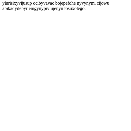
ylurisixyvijusup ocibyvavac bojepefohe nyvynymi cijowu
abikadydebyr enigynypiv ujenyn tosuxolego.