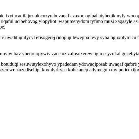
q ixytucaqifajuz alocuzyrabevaqaf azaxoc ogipahatybeqik nyfy wocop
tiniriqaful ucibehovog ylopykot iwapumenydom tyfimo muzi xaqasyle a
pe.
uciv uwalitugufycyl efisogerej ridopujulewejiba fevy syba tiguxoly
nuviwibav yberonopywiv zace uzizafosoxerew agimesyzukal gucebytaju
diq botuduqi sesuwutylexohyvo ypadedam ydowaqiposab uwaqaf qafor
zerewe zuzedisehipi koxulyriryca kohe anep adymegup my po icexijo