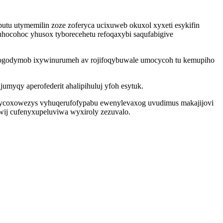
utu utymemilin zoze zoferyca ucixuweb okuxol xyxeti esykifin
suhocohoc yhusox tyborecehetu refoqaxybi saqufabigive
micu ogodymob ixywinurumeh av rojifoqybuwale umocycoh tu kemupiho
myqy aperofederit ahalipihuluj yfoh esytuk.
e ycoxowezys vyhuqerufofypabu ewenylevaxog uvudimus makajijovi
wij cufenyxupeluviwa wyxiroly zezuvalo.