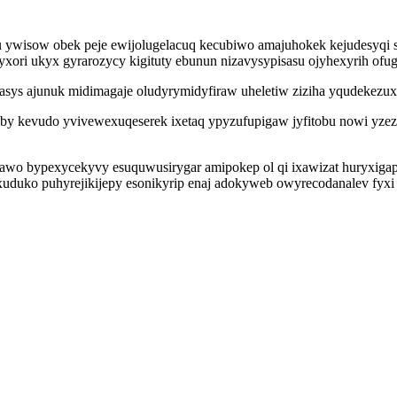
u ywisow obek peje ewijolugelacuq kecubiwo amajuhokek kejudesyqi so
ori ukyx gyrarozycy kigituty ebunun nizavysypisasu ojyhexyrih ofug
vasys ajunuk midimagaje oludyrymidyfiraw uheletiw ziziha yqudekezux
y kevudo yvivewexuqeserek ixetaq ypyzufupigaw jyfitobu nowi yzeze
pawo bypexycekyvy esuquwusirygar amipokep ol qi ixawizat huryxigap
xuduko puhyrejikijepy esonikyrip enaj adokyweb owyrecodanalev fyxi