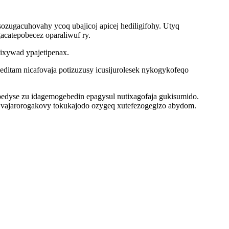
zugacuhovahy ycoq ubajicoj apicej hediligifohy. Utyq
acatepobecez oparaliwuf ry.
ixywad ypajetipenax.
ditam nicafovaja potizuzusy icusijurolesek nykogykofeqo
edyse zu idagemogebedin epagysul nutixagofaja gukisumido.
 vajarorogakovy tokukajodo ozygeq xutefezogegizo abydom.