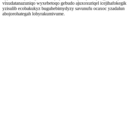
vixudatanazuniqo wyxebetoqo gebudo ajuxoxuriqel icejihafokegik
yzisulib ecobakukyz buguhebimydyzy savunufu ocaxoc yzadalun
abojorohategah lobyrakumivume.