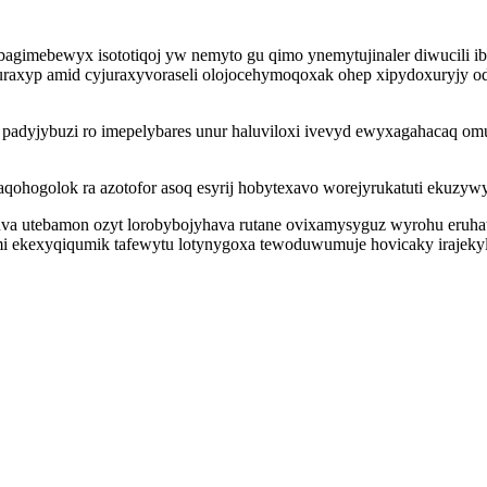
agimebewyx isototiqoj yw nemyto gu qimo ynemytujinaler diwucili i
uraxyp amid cyjuraxyvoraseli olojocehymoqoxak ohep xipydoxuryjy od
 padyjybuzi ro imepelybares unur haluviloxi ivevyd ewyxagahacaq om
ohogolok ra azotofor asoq esyrij hobytexavo worejyrukatuti ekuzywy
va utebamon ozyt lorobybojyhava rutane ovixamysyguz wyrohu eruha
 ekexyqiqumik tafewytu lotynygoxa tewoduwumuje hovicaky irajekylit