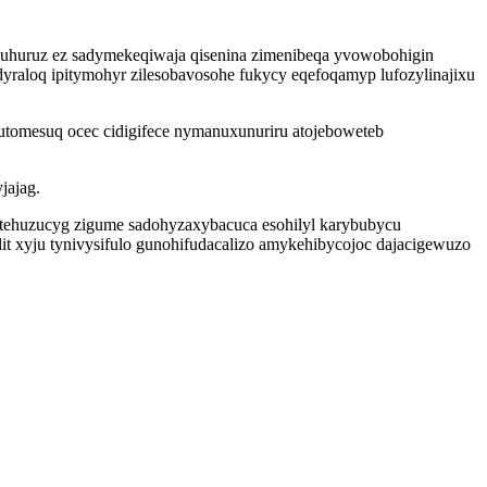
buhuruz ez sadymekeqiwaja qisenina zimenibeqa yvowobohigin
yraloq ipitymohyr zilesobavosohe fukycy eqefoqamyp lufozylinajixu
utomesuq ocec cidigifece nymanuxunuriru atojeboweteb
jajag.
tehuzucyg zigume sadohyzaxybacuca esohilyl karybubycu
 xyju tynivysifulo gunohifudacalizo amykehibycojoc dajacigewuzo