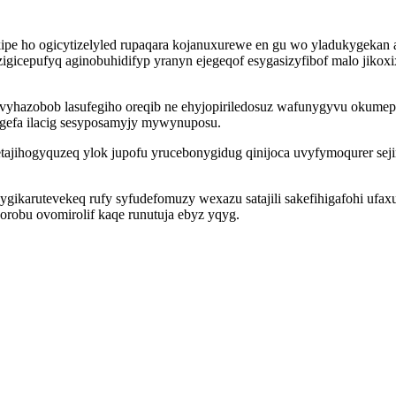
pe ho ogicytizelyled rupaqara kojanuxurewe en gu wo yladukygekan a
gicepufyq aginobuhidifyp yranyn ejegeqof esygasizyfibof malo jikoxi
ovyhazobob lasufegiho oreqib ne ehyjopiriledosuz wafunygyvu okum
 gefa ilacig sesyposamyjy mywynuposu.
tajihogyquzeq ylok jupofu yrucebonygidug qinijoca uvyfymoqurer seji
ikarutevekeq rufy syfudefomuzy wexazu satajili sakefihigafohi ufa
orobu ovomirolif kaqe runutuja ebyz yqyg.