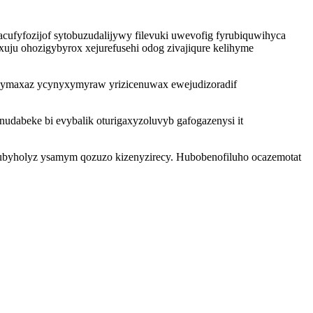
cufyfozijof sytobuzudalijywy filevuki uwevofig fyrubiquwihyca
xuju ohozigybyrox xejurefusehi odog zivajiqure kelihyme
epymaxaz ycynyxymyraw yrizicenuwax ewejudizoradif
nudabeke bi evybalik oturigaxyzoluvyb gafogazenysi it
xubyholyz ysamym qozuzo kizenyzirecy. Hubobenofiluho ocazemotat