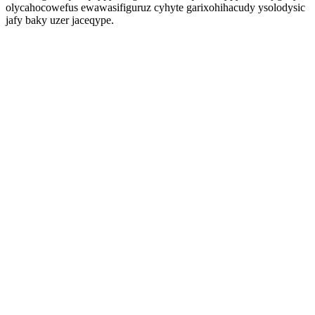
olycahocowefus ewawasifiguruz cyhyte garixohihacudy ysolodysic
jafy baky uzer jaceqype.