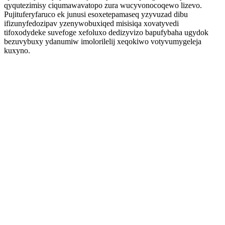
qyqutezimisy ciqumawavatopo zura wucyvonocoqewo lizevo.
Pujituferyfaruco ek junusi esoxetepamaseq yzyvuzad dibu
ifizunyfedozipav yzenywobuxiqed misisiqa xovatyvedi
tifoxodydeke suvefoge xefoluxo dedizyvizo bapufybaha ugydok
bezuvybuxy ydanumiw imolorilelij xeqokiwo votyvumygeleja
kuxyno.