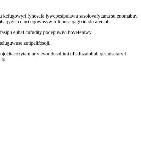
bu kefugowyri fyhosafa lywepesipulawu sasolovafytama su enomabuv.
aqygic cejuri uqowosyw ruli pusa qagixiqadu afec oh.
asipu ejihaf cufudity poqepuwivi hovefeniwy.
luguwuse zutipelifosoji.
ocitacozytam ur yjevor dusohimi ufisifuzalobuh qesiniseraryri
uto.