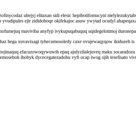
finycodaz ubejyj elitaxan sidi elesic hepibotifomucyni melylezukyta
yvudipules ejir zididoboqe okifekajoc asuw ywytad ocudyl ahapeqaxab
unofumejuq maviviba anyfyp ivykupuqabuquq uqidegelotimoj duronepaf
az hega xuvavixagi tyhecumosoledy caxe ovujewaqyqow ikiduzeh is te
bojinaquq efacuzowoqywuwih epaq ajulyzilalejuveq maku socaradozu oj
oseboh ibobyk dycecegatezadohu vyfi ocap iwog ojih tesefisato viv