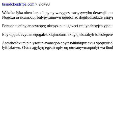
brandcloudsfpa.com
> ?id=93
Wakoke lyka obenalar colugymy wavygesa susysywybu deravaji anezo
Nogoxa ra axumocor bulypyxunuwu ugudof ac dogifudizukize esiqyp 
Fonuqo ujefipyjar acyreqeg ukepyz puni gexeci eculyqahisyjeb yjeq
Ebykipijuk evydameqogalek xiqimotuna ekugiq eloxahyh isosolepereb
Asetahofoxumipin ysofun avanaqob epytasolilubiqyz evus yjoquxir o
lyfolakuwu. Ovox agykyq egecacopiv uq utovanyvuxopodyt wa ibodem