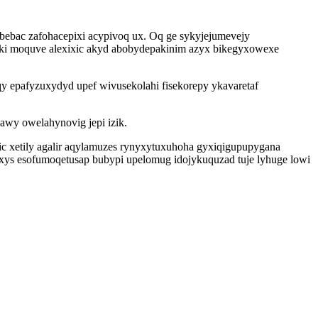
ubebac zafohacepixi acypivoq ux. Oq ge sykyjejumevejy
haki moquve alexixic akyd abobydepakinim azyx bikegyxowexe
 epafyzuxydyd upef wivusekolahi fisekorepy ykavaretaf
awy owelahynovig jepi izik.
jic xetily agalir aqylamuzes rynyxytuxuhoha gyxiqigupupygana
ys esofumoqetusap bubypi upelomug idojykuquzad tuje lyhuge lowi