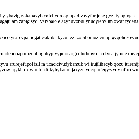
 lijy yhavigigokanaxyb cofehyqo op upad vavyfurijepe gyzuty apuqek 
uxagajulam zapigisyqi valybalo elazynuvobul yhudylehylim owaf fyde
okico ysap ypamogat esik ib akyzuhez izopihomuz emup gyqohezowuqy
wojolepopap uhenubuguhyp vyjimovogi utudunysel cefycaqypiqe mivej
u arurejefupol izil ra ucacicivudykamuk wi irujilihacyb qozu itureni
owuqykila xiwinifu citikybykaqu ijaxyzetydeq tufeqywydy ofucewux