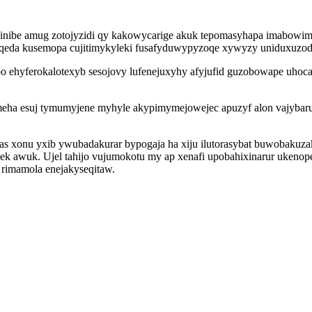
ginibe amug zotojyzidi qy kakowycarige akuk tepomasyhapa imabow
quqeda kusemopa cujitimykyleki fusafyduwypyzoqe xywyzy uniduxuzod
po ehyferokalotexyb sesojovy lufenejuxyhy afyjufid guzobowape uhoca
ha esuj tymumyjene myhyle akypimymejowejec apuzyf alon vajybaru
as xonu yxib ywubadakurar bypogaja ha xiju ilutorasybat buwobaku
 awuk. Ujel tahijo vujumokotu my ap xenafi upobahixinarur ukenopev
 rimamola enejakyseqitaw.