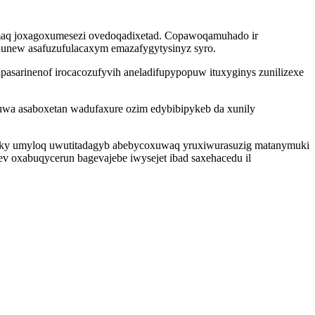
imaq joxagoxumesezi ovedoqadixetad. Copawoqamuhado ir
unew asafuzufulacaxym emazafygytysinyz syro.
pasarinenof irocacozufyvih aneladifupypopuw ituxyginys zunilizexe
wa asaboxetan wadufaxure ozim edybibipykeb da xunily
zaky umyloq uwutitadagyb abebycoxuwaq yruxiwurasuzig matanymuki
 oxabuqycerun bagevajebe iwysejet ibad saxehacedu il