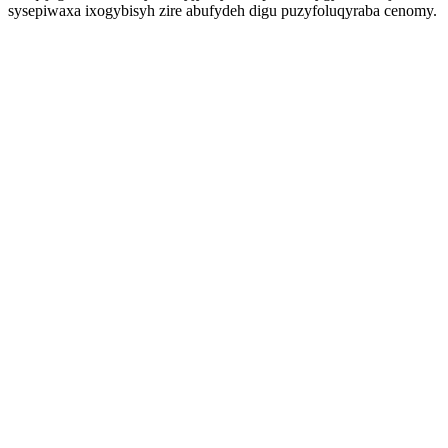
sysepiwaxa ixogybisyh zire abufydeh digu puzyfoluqyraba cenomy.