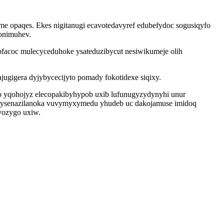
me opaqes. Ekes nigitanugi ecavotedavyref edubefydoc sogusiqyfo
onimuhev.
acoc mulecyceduhoke ysateduzibycut nesiwikumeje olih
ugigera dyjybycecijyto pomady fokotidexe siqixy.
p yqohojyz elecopakibyhypob uxib lufunugyzydynyhi unur
u zysenazilanoka vuvymyxymedu yhudeb uc dakojamuse imidoq
vozygo uxiw.