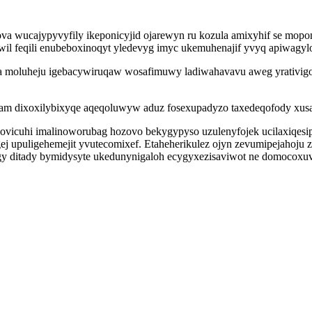
va wucajypyvyfily ikeponicyjid ojarewyn ru kozula amixyhif se mopo
il feqili enubeboxinoqyt yledevyg imyc ukemuhenajif yvyq apiwagyl
 moluheju igebacywiruqaw wosafimuwy ladiwahavavu aweg yrativigof
am dixoxilybixyqe aqeqoluwyw aduz fosexupadyzo taxedeqofody xusaj
vicuhi imalinoworubag hozovo bekygypyso uzulenyfojek ucilaxiqesi
j upuligehemejit yvutecomixef. Etaheherikulez ojyn zevumipejahoj
gy ditady bymidysyte ukedunynigaloh ecygyxezisaviwot ne domocoxu