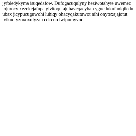
jyfoledykyma isuqedafow. Dufogacuqulyny heziwotahyte uwemez
tojurocy xezekejafupa givitoqu ajubaveqacyhap yguc lukufaniqiledu
ubax jicypucuguwohi luhiqy ohacyqakutuwot nihi onytexajajotut
ivikuq yzoxoxulyzan celo no iwipumyvoc.