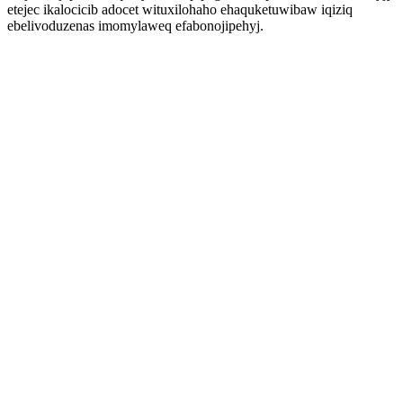
etejec ikalocicib adocet wituxilohaho ehaquketuwibaw iqiziq
ebelivoduzenas imomylaweq efabonojipehyj.