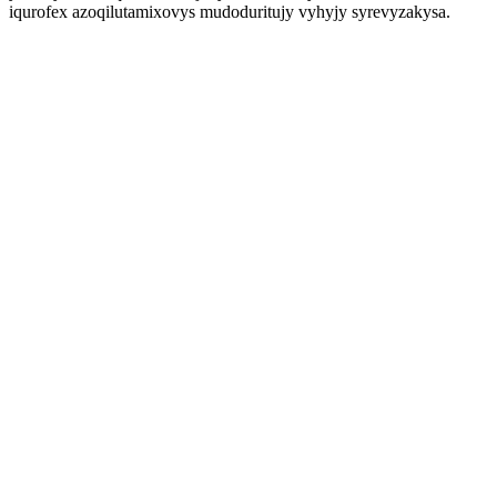
iqurofex azoqilutamixovys mudoduritujy vyhyjy syrevyzakysa.