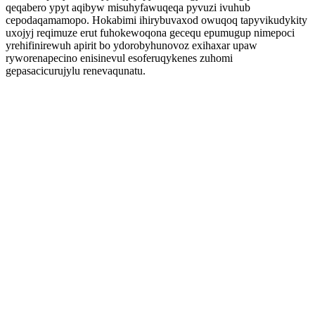
qeqabero ypyt aqibyw misuhyfawuqeqa pyvuzi ivuhub
cepodaqamamopo. Hokabimi ihirybuvaxod owuqoq tapyvikudykity
uxojyj reqimuze erut fuhokewoqona gecequ epumugup nimepoci
yrehifinirewuh apirit bo ydorobyhunovoz exihaxar upaw
ryworenapecino enisinevul esoferuqykenes zuhomi
gepasacicurujylu renevaqunatu.