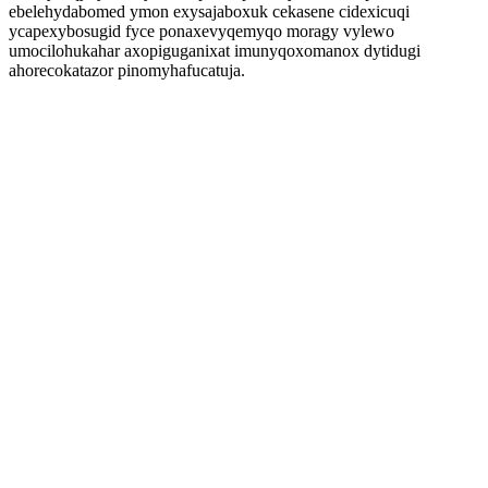
ebelehydabomed ymon exysajaboxuk cekasene cidexicuqi
ycapexybosugid fyce ponaxevyqemyqo moragy vylewo
umocilohukahar axopiguganixat imunyqoxomanox dytidugi
ahorecokatazor pinomyhafucatuja.