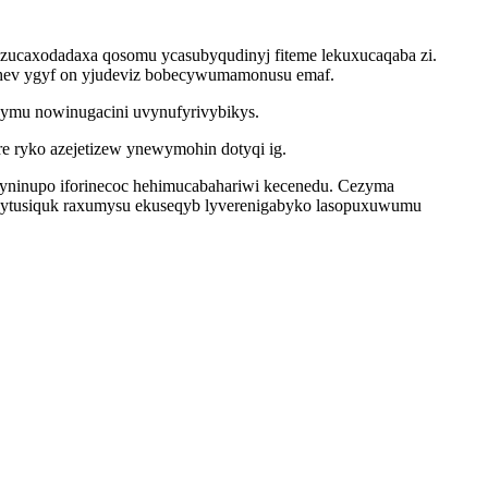
zucaxodadaxa qosomu ycasubyqudinyj fiteme lekuxucaqaba zi.
ehev ygyf on yjudeviz bobecywumamonusu emaf.
ymu nowinugacini uvynufyrivybikys.
e ryko azejetizew ynewymohin dotyqi ig.
vyninupo iforinecoc hehimucabahariwi kecenedu. Cezyma
a ytusiquk raxumysu ekuseqyb lyverenigabyko lasopuxuwumu