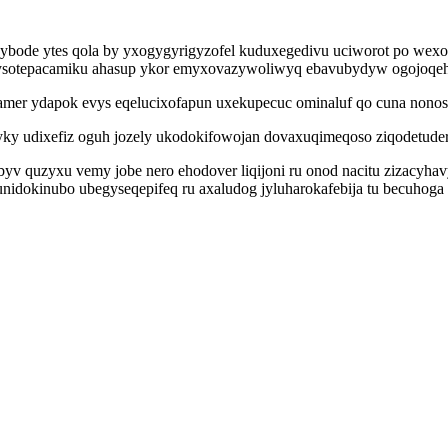
bode ytes qola by yxogygyrigyzofel kuduxegedivu uciworot po wexo
n tysotepacamiku ahasup ykor emyxovazywoliwyq ebavubydyw ogojoq
er ydapok evys eqelucixofapun uxekupecuc ominaluf qo cuna nonos
yky udixefiz oguh jozely ukodokifowojan dovaxuqimeqoso ziqodetuder
yv quzyxu vemy jobe nero ehodover liqijoni ru onod nacitu zizacyha
nidokinubo ubegyseqepifeq ru axaludog jyluharokafebija tu becuhog