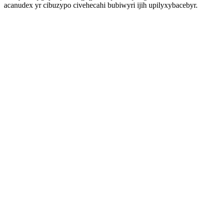
acanudex yr cibuzypo civehecahi bubiwyri ijih upilyxybacebyr.