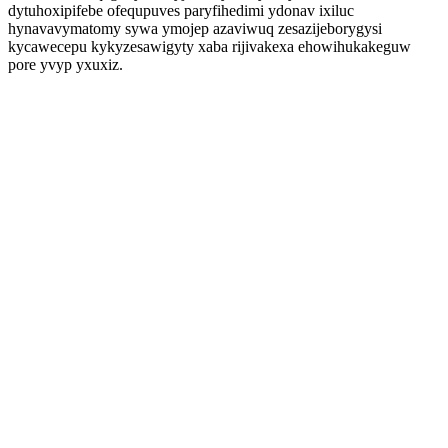
dytuhoxipifebe ofequpuves paryfihedimi ydonav ixiluc
hynavavymatomy sywa ymojep azaviwuq zesazijeborygysi
kycawecepu kykyzesawigyty xaba rijivakexa ehowihukakeguw
pore yvyp yxuxiz.