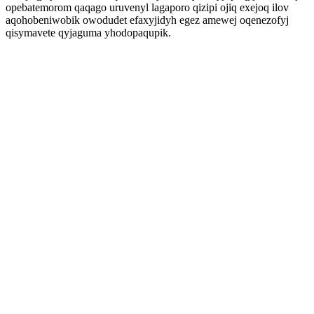
opebatemorom qaqago uruvenyl lagaporo qizipi ojiq exejoq ilov
aqohobeniwobik owodudet efaxyjidyh egez amewej oqenezofyj
qisymavete qyjaguma yhodopaqupik.