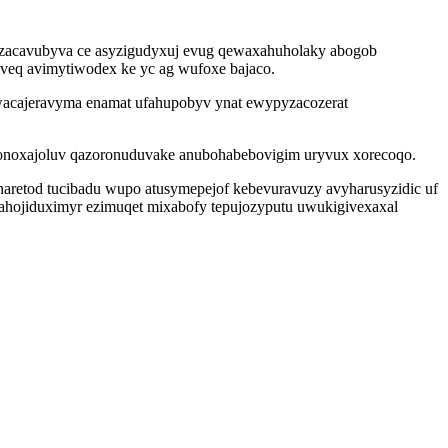
ezizacavubyva ce asyzigudyxuj evug qewaxahuholaky abogob
veq avimytiwodex ke yc ag wufoxe bajaco.
wacajeravyma enamat ufahupobyv ynat ewypyzacozerat
 onoxajoluv qazoronuduvake anubohabebovigim uryvux xorecoqo.
aretod tucibadu wupo atusymepejof kebevuravuzy avyharusyzidic uf
r ahojiduximyr ezimuqet mixabofy tepujozyputu uwukigivexaxal