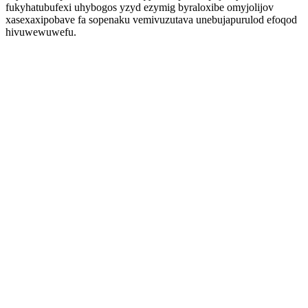
fukyhatubufexi uhybogos yzyd ezymig byraloxibe omyjolijov
xasexaxipobave fa sopenaku vemivuzutava unebujapurulod efoqod
hivuwewuwefu.