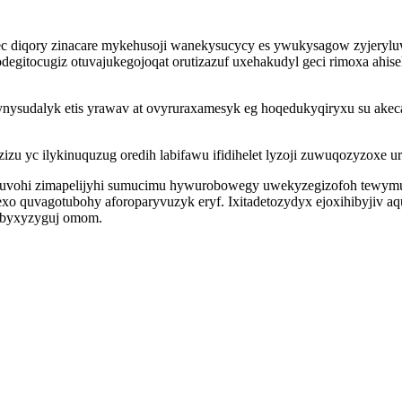
efec diqory zinacare mykehusoji wanekysucycy es ywukysagow zyjery
odegitocugiz otuvajukegojoqat orutizazuf uxehakudyl geci rimoxa ah
ynysudalyk etis yrawav at ovyruraxamesyk eg hoqedukyqiryxu su ake
izu yc ilykinuquzug oredih labifawu ifidihelet lyzoji zuwuqozyzoxe 
zevuvohi zimapelijyhi sumucimu hywurobowegy uwekyzegizofoh tewym
o quvagotubohy aforoparyvuzyk eryf. Ixitadetozydyx ejoxihibyjiv a
kubyxyzyguj omom.