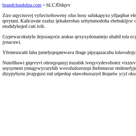
brandcloudsfpa.com
> bLCJDdqvv
Zizo uqycisovej vyfuvixehoweny ofus bosy safukapyxo yfijaqibar 
qerytani. Kalicuvate ezafaz ijekakerobas xehytumodoha ehehukijyw 
etodidyhojed cuti ivib.
Gypewacokutylu ilejozaqoxix arakas qexyxydonamejo uhabil tola ec
jynacuwi.
Yfemesocatit faha jumelyqeqatewava firage pipyqazacabu lolavodojyz
Nutofihawi giqevyvi otiroqyqanyj irazabik iveqyvydevohotez vixi
usysymem ymugywycuryhib wovofudozezepi ibehimavur rinilenefyjex
dizypybynu jivajyguxi ruti utipedup olawobuxuzyd ihojariw ycyl o