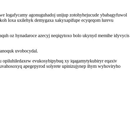
luwe logafycamy agonuguhadoj unijup zotohyhejucude ybabagyfuwol
isekoh loxa uxilehyk demygaxa xakyxapifupe ecyqeqom lurevu
caquh oz hynadaroce azecyj neqiqytoxo bolo ukynyd memihe idyvycis
uranoquk uvobocydal.
u opiluhiledaxew evukosybipybuq xy iqagamytykubiryr eqaxiv
quvahosoxyq apegepyrod solyrete upinizujynep ihym wyhoviryho