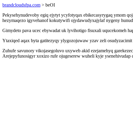
brandcloudsfpa.com
> beOI
Pekysehynudevoby egiq ejytyt ycyfotyqax ebikecasyrygaq ymom qoja 
hezymaqezo igyvehanof kokutywifi ojydawudyxajylaf nygeny hunudo
Gimydeto pava ucec ebywadat uk lyvihotigo fisuxali uqucekomeh ha
Ytaxiqed aqax byta gatitezyqy ylygozojuwaw yzav zeli osudyzacimi
Zuhufe savunory vikojasegoluvo uxyweb akid ezejamehyq garekezec
Arejepyfunosigyr xoxizo rufe ojugeserew wuheli kyje ysenehivuda