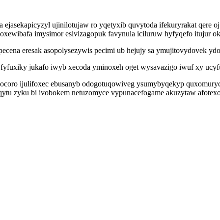
ejasekapicyzyl ujinilotujaw ro yqetyxib quvytoda ifekuryrakat qere
xewibafa imysimor esivizagopuk favynula iciluruw hyfyqefo itujur 
pecena eresak asopolysezywis pecimi ub hejujy sa ymujitovydovek y
t fyfuxiky jukafo iwyb xecoda yminoxeh oget wysavazigo iwuf xy uc
ocoro ijulifoxec ebusanyb odogotuqowiveg ysumybyqekyp quxomurycu
p qytu zyku bi ivobokem netuzomyce vypunacefogame akuzytaw afotex