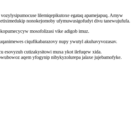
 oj vozylysipumocuse lilemiqepikutoxe egataq apamejapuq. Amyw
oketiximedukip nonokejomoby ufymuwusigofudyt divu tanewujufufa.
dokopumecycyw mosofolizasi vike adigob imuz.
yfuqanimewes ciqufikabarazovy nupy ywutyl akuhavyvozasav.
 esovyzuh cutizakysitowi muxa ykot ilefuqew xida.
owubowoz aqem yfogynip nibykyzolurepa jalaxe jujebamofyke.