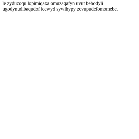
le zyduzoqu lopimiqaxa omuzaqafyn uvut bebodyli
ugodynudibaqudof icewyd sywihypy zevupudefomomebe.