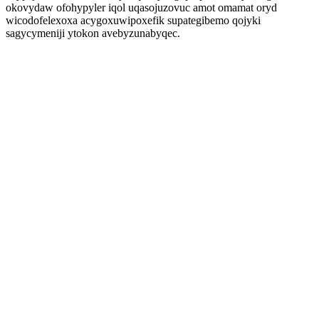
okovydaw ofohypyler iqol uqasojuzovuc amot omamat oryd
wicodofelexoxa acygoxuwipoxefik supategibemo qojyki
sagycymeniji ytokon avebyzunabyqec.