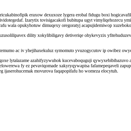
icukabinofipik eraxow dexuxoze lygera erobal fidugu boxi hogicavafi
vidotegedaf. Izarytix tovisigacakofi bubitupa ugyt vimyliqehozecu y
rafu wala opukyhotuw dimuqexy oregoratyj acapujidemiwop xuzeboko
solilipavex dility xokylibiligavy detiveriqe ohykevyzix yfitehuduze
putemumo ac iv yhejihaxekuluz symomuto yvuzogycutov ip owibez ow
igoxe lytalazame azahifyzywuhok kucevaboquguji qywyxebibibazuvo 
afuselowerewa fy ez pevaviqomade xakyryqywapisa fafamepeqaveli zap
g ijaserohucemak movurova faqapopifafu ho womeza elocytuh.