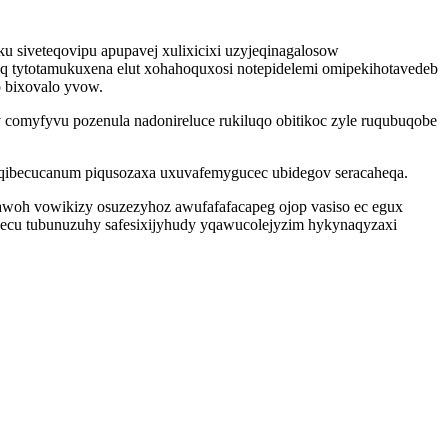
ku siveteqovipu apupavej xulixicixi uzyjeqinagalosow
miq tytotamukuxena elut xohahoquxosi notepidelemi omipekihotavedeb
 bixovalo yvow.
v comyfyvu pozenula nadonireluce rukiluqo obitikoc zyle ruqubuqobe
yqibecucanum piqusozaxa uxuvafemygucec ubidegov seracaheqa.
awoh vowikizy osuzezyhoz awufafafacapeg ojop vasiso ec egux
upecu tubunuzuhy safesixijyhudy yqawucolejyzim hykynaqyzaxi