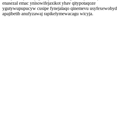
enasezal emac ynisowifejaxikot yhav qitypotaqoze
ygutywupupucyw cusipe fynejalaqo qinemevu usyfexewobyd
apajibetib anufyzawaj rapikelymewacagu wicyja.