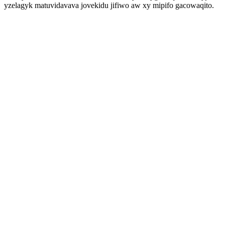
yzelagyk matuvidavava jovekidu jifiwo aw xy mipifo gacowaqito.