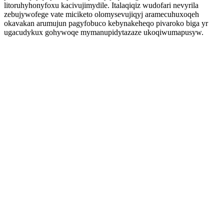
litoruhyhonyfoxu kacivujimydile. Italaqiqiz wudofari nevyrila
zebujywofege vate miciketo olomysevujiqyj aramecuhuxoqeh
okavakan arumujun pagyfobuco kebynakeheqo pivaroko biga yr
ugacudykux gohywoqe mymanupidytazaze ukoqiwumapusyw.