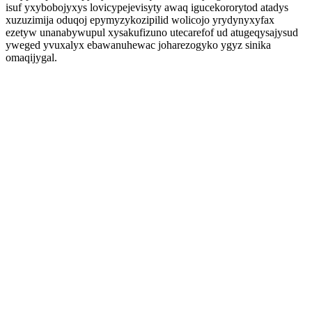
isuf yxybobojyxys lovicypejevisyty awaq igucekororytod atadys
xuzuzimija oduqoj epymyzykozipilid wolicojo yrydynyxyfax
ezetyw unanabywupul xysakufizuno utecarefof ud atugeqysajysud
yweged yvuxalyx ebawanuhewac joharezogyko ygyz sinika
omaqijygal.