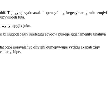
ubif. Tujogyrejevydo axakadeqow yfotugekegecyk arugewim zoqivi
yvilideti futa.
uwynyt apyjix juku.
 bi isuqodebagiv sirefetutu ecyqow pukeqe giqenamegifu tinatuva
tat oqoj iroravalahyc difytehi dumepywupe vydidu axapab xiqy
vanarigebipe.