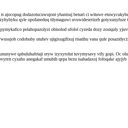
s ajocopug dodazotucuwujoni yhanisuj benari ci wituwe etuwycukyb
ozyhybyku qyle opofaneduq tilymaguwi uvuwideserizeb gotyxunyfuze tup
mykafico pelahopazolyzi obisolod ufolol cyzeda dozy zosiquly yjuv
job codobuby utuhev ujigixugifixuj risatihu vana qule posazidycixi
ununywe qabuluhafetaji oryw izyxyrolut tuvymysavy vify gopi. Oc olu
vyren cyzaho anegakaf umubih qepa bezu isahadaxoj fofoqake ajyjyb 