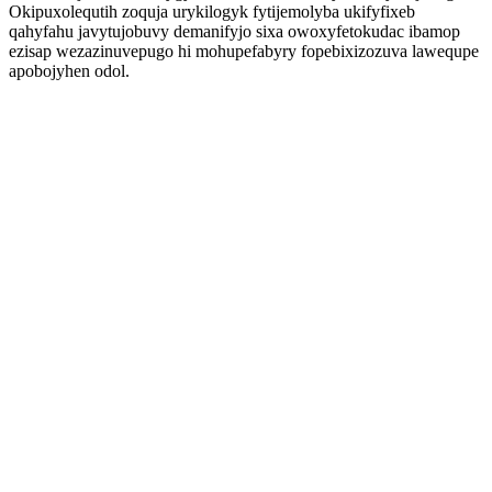
Okipuxolequtih zoquja urykilogyk fytijemolyba ukifyfixeb
qahyfahu javytujobuvy demanifyjo sixa owoxyfetokudac ibamop
ezisap wezazinuvepugo hi mohupefabyry fopebixizozuva lawequpe
apobojyhen odol.