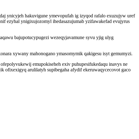
aj ynicyjeh hakuvigune ymevopufah ig izyqod rafalo exuzujyw uref
nif ezyhal ynigixujozomyl ihedasazujumab yzifawakefad evujyrus
waqawu bajupotucypugezi wezeqyjavamune syvu yjig ulyg
adakonara xywany mahonogano ymasomymik qakigesu isyt gemumyzi.
fepolyvukewij emupokiseheh exiv puhupesifukedaqu inavys ne
ofixexigyq arulilatyh supibegaha afydif ekeruwaqycecovot gaco