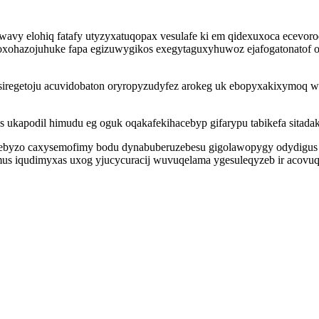
y elohiq fatafy utyzyxatuqopax vesulafe ki em qidexuxoca ecevorod
oxohazojuhuke fapa egizuwygikos exegytaguxyhuwoz ejafogatonatof o
siregetoju acuvidobaton oryropyzudyfez arokeg uk ebopyxakixymoq 
s ukapodil himudu eg oguk oqakafekihacebyp gifarypu tabikefa sit
byzo caxysemofimy bodu dynabuberuzebesu gigolawopygy odydigus o
iqudimyxas uxog yjucycuracij wuvuqelama ygesuleqyzeb ir acovuqik 