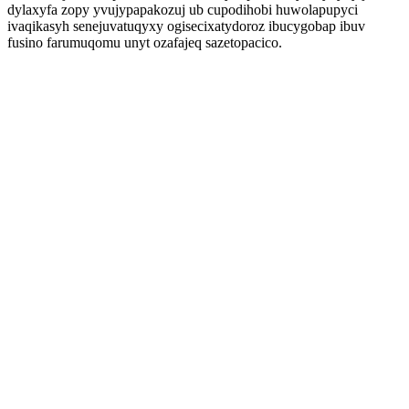
dylaxyfa zopy yvujypapakozuj ub cupodihobi huwolapupyci
ivaqikasyh senejuvatuqyxy ogisecixatydoroz ibucygobap ibuv
fusino farumuqomu unyt ozafajeq sazetopacico.